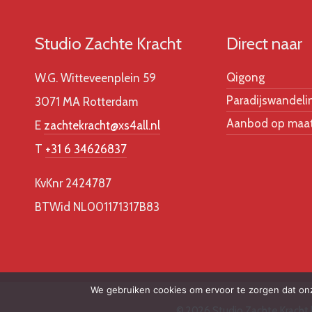
Studio Zachte Kracht
Direct naar
Qigong
W.G. Witteveenplein 59
Paradijswandeli
3071 MA Rotterdam
Aanbod op maa
E
zachtekracht@xs4all.nl
T
+31 6 34626837
KvKnr 2424787
BTWid NL001171317B83
We gebruiken cookies om ervoor te zorgen dat onze
© 2026 Studio Zachte Kracht 