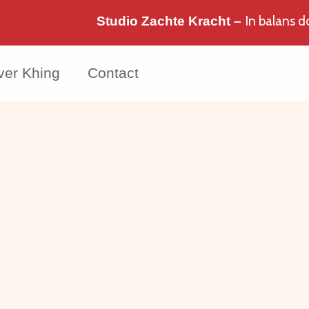
In balans 
Studio Zachte Kracht –
ver Khing
Contact