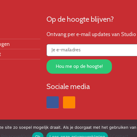
Op de hoogte blijven?
Ontvang per e-mail updates van Studio 
ngen
t
Hou me op de hoogte!
Sociale media
 site zo soepel mogelijk draait. Als je doorgaat met het gebruiken van 
|
Privacyverklaring
|
Annuleringsvoorwaarden | Disclaimer
|
Contact
Ok
Lees onze privacyverklaring