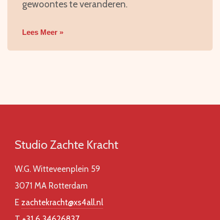
gewoontes te veranderen.
Lees Meer »
Studio Zachte Kracht
W.G. Witteveenplein 59
3071 MA Rotterdam
E
zachtekracht@xs4all.nl
T
+31 6 34626837